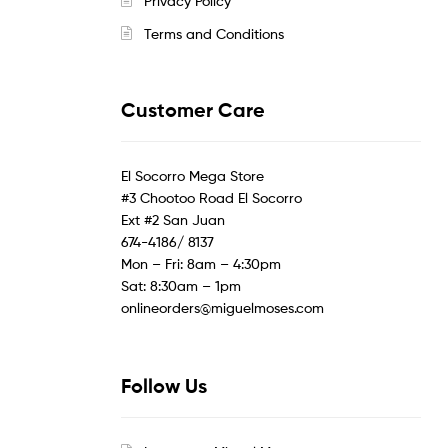
Privacy Policy
Terms and Conditions
Customer Care
El Socorro Mega Store
#3 Chootoo Road El Socorro
Ext #2 San Juan
674-4186/ 8137
Mon – Fri: 8am – 4:30pm
Sat: 8:30am – 1pm
onlineorders@miguelmoses.com
Follow Us