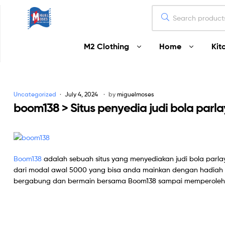
Miguel
M2 Clothing
Home
Kit
Moses
Your
Home
Uncategorized
July 4, 2024
by
miguelmoses
Starts
boom138 > Situs penyedia judi bola par
Here
Boom138
adalah sebuah situs yang menyediakan judi bola par
dari modal awal 5000 yang bisa anda mainkan dengan hadiah be
bergabung dan bermain bersama Boom138 sampai memperoleh h