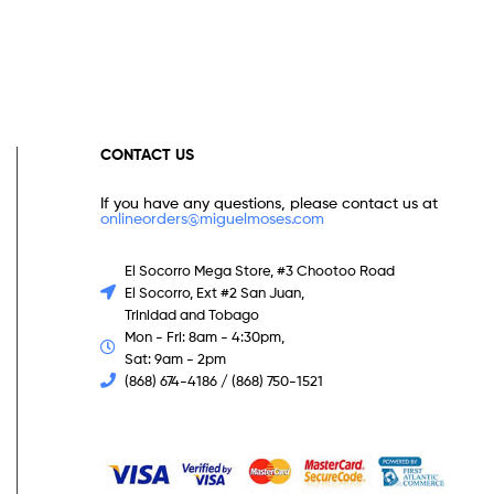
CONTACT US
If you have any questions, please contact us at
onlineorders@miguelmoses.com
El Socorro Mega Store, #3 Chootoo Road
El Socorro, Ext #2 San Juan,
Trinidad and Tobago
Mon - Fri: 8am - 4:30pm,
Sat: 9am - 2pm
(868) 674-4186 / (868) 750-1521