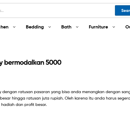
Sea
chen
Bedding
Bath
Furniture
O
lay bermodalkan 5000
lay dengan ratusan pasaran yang bisa anda menangkan dengan sa
sar hingga ratusan juta rupiah. Oleh karena itu anda harus seger
adiah dan profit besar.