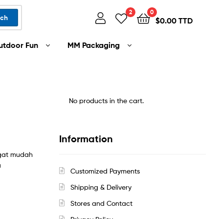
2
0
rch
$
0.00 TTD
utdoor Fun
MM Packaging
No products in the cart.
Information
ngat mudah
a
Customized Payments
Shipping & Delivery
Stores and Contact